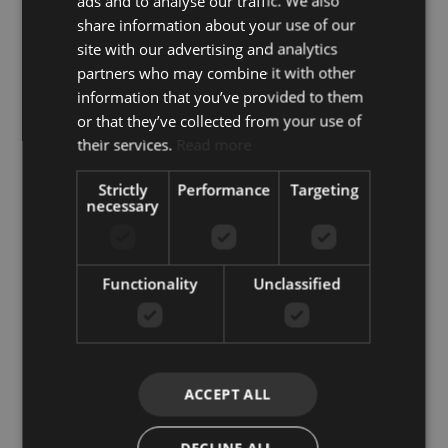
ads and to analyse our traffic. We also
cerrada
share information about your use of our
Lavadero
Muebles
site with our advertising and analytics
opcionales
partners who may combine it with other
Próxima a la
Sala de juegos
information that you’ve provided to them
montaña
or that they’ve collected from your use of
Servicio de
Suelo radiante
their services.
Read more
seguridad 24h
(baños)
Suelos de mármol
Sótano
Strictly
Performance
Targeting
necessary
Terraza cubierta
Trastero
Vistas a la
Vistas al jardín
montaña
Vistas al mar
Functionality
Unclassified
Vega del Colorado, Benahavis
ACCEPT ALL