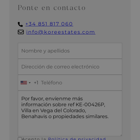
Ponte en contacto
+34 851 817 060
info@koreestates.com
+1
United
States
+1
Acepto la
Política de privacidad