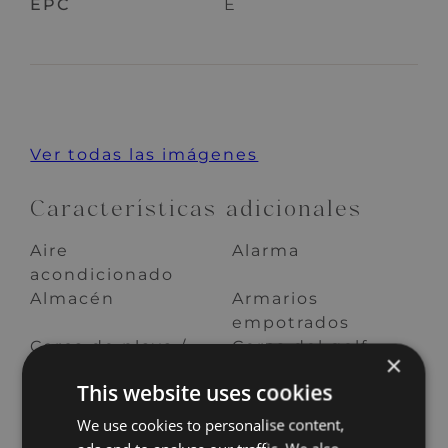
EPC
E
Ver todas las imágenes
Características adicionales
Aire
Alarma
acondicionado
Almacén
Armarios
empotrados
Cerca de playa /
Cerca del golf
×
mar
This website uses cookies
Chimenea
Cocina totalmente
equipada
We use cookies to personalise content,
Comunidad
Excelente estado