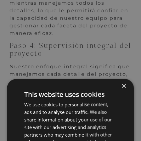
mientras manejamos todos los
detalles, lo que le permitirá confiar en
la capacidad de nuestro equipo para
gestionar cada faceta del proyecto de
manera eficaz.
Paso 4: Supervisión integral del
proyecto
Nuestro enfoque integral significa que
manejamos cada detalle del proyecto,
desde la adquisición de la propiedad
×
hasta su venta final, supervisando
This website uses cookies
todo el proceso con precisión y
We use cookies to personalise content,
experiencia.
ads and to analyse our traffic. We also
Comenzamos estableciendo conceptos
share information about your use of our
claros del proyecto basados ​​en sus
site with our advertising and analytics
objetivos de inversión, asegurándonos
partners who may combine it with other
de que cada paso se alinee con la