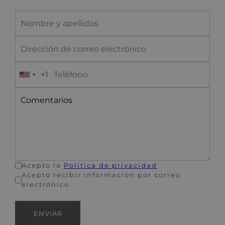
+1
U
n
i
t
e
d
S
t
Acepto la
Política de privacidad
a
Acepto recibir información por correo
electrónico
t
e
s
ENVIAR
+