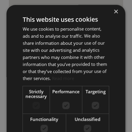
×
This website uses cookies
We use cookies to personalise content,
ads and to analyse our traffic. We also
share information about your use of our
site with our advertising and analytics
partners who may combine it with other
information that you’ve provided to them
or that they’ve collected from your use of
their services.
Read more
Ponte en contacto
Strictly
Performance
Targeting
+34 851 817 060
necessary
info@koreestates.com
Functionality
Unclassified