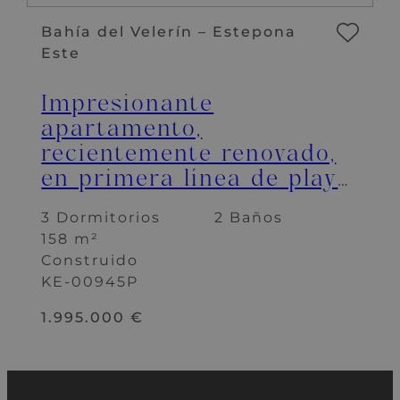
Bahía del Velerín – Estepona
Este
Impresionante
apartamento,
recientemente renovado,
en primera línea de playa
cerca del centro de
3 Dormitorios
2 Baños
Estepona.
158 m²
Construido
KE-00945P
1.995.000 €