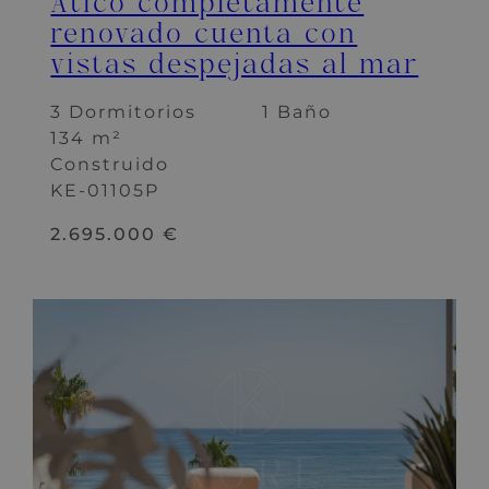
Ático completamente
renovado cuenta con
vistas despejadas al mar
3 Dormitorios
1 Baño
134 m²
Construido
KE-01105P
2.695.000 €