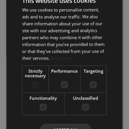
This website uses cookies
+1
United
We use cookies to personalise content,
States
ads and to analyse our traffic. We also
+1
share information about your use of our
site with our advertising and analytics
partners who may combine it with other
information that you’ve provided to them
or that they’ve collected from your use of
Acepto la
Política de privacidad
their services.
Read more
Acepto recibir información por correo
electrónico
Strictly
Performance
Targeting
necessary
ENVIAR
Functionality
Unclassified
COMPARTIR
IMPRIMIR
ESTA
FOLLETO PDF
PROPIEDAD