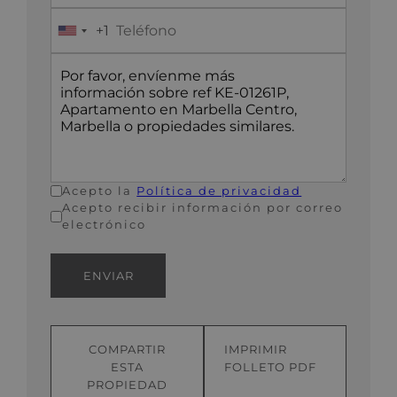
+1
United
States
+1
Acepto la
Política de privacidad
Acepto recibir información por correo
electrónico
ENVIAR
COMPARTIR
IMPRIMIR
ESTA
FOLLETO PDF
PROPIEDAD