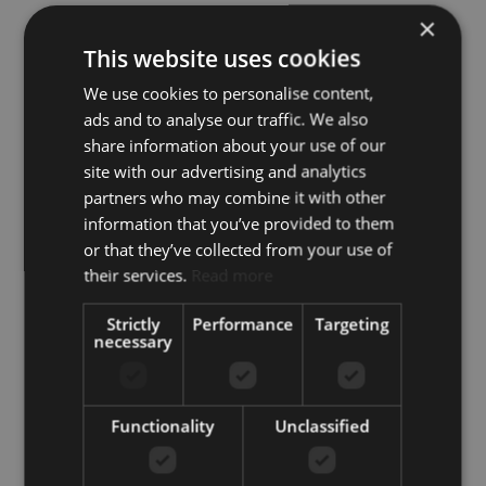
×
Ver todas las imágenes
This website uses cookies
Características adicionales
We use cookies to personalise content,
ads and to analyse our traffic. We also
Aire
Alarma
share information about your use of our
acondicionado
site with our advertising and analytics
Almacén
Armarios
partners who may combine it with other
empotrados
information that you’ve provided to them
Ascensor
Balcón
or that they’ve collected from your use of
Cerca de playa /
Cerca de
their services.
Read more
mar
restaurantes
Cocina totalmente
Completamente
Strictly
Performance
Targeting
equipada
amueblado
necessary
Comunidad
Excelente estado
cerrada
Internet – Fibra
Recientemente
Functionality
Unclassified
óptica
renovado
Servicios cercanos
Terraza cubierta