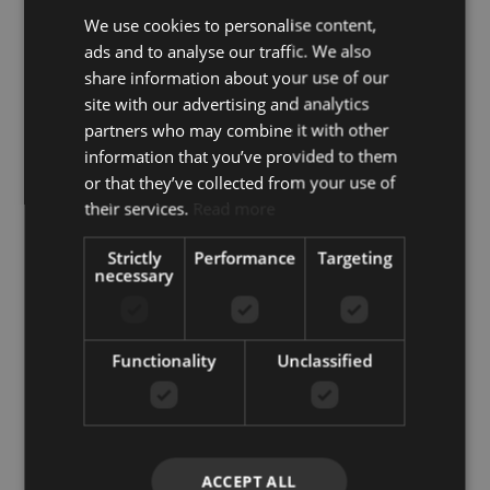
We use cookies to personalise content,
ads and to analyse our traffic. We also
share information about your use of our
site with our advertising and analytics
partners who may combine it with other
information that you’ve provided to them
or that they’ve collected from your use of
Ponte en contacto
their services.
Read more
+34 851 817 060
Strictly
Performance
Targeting
info@koreestates.com
necessary
Functionality
Unclassified
+1
United
States
ACCEPT ALL