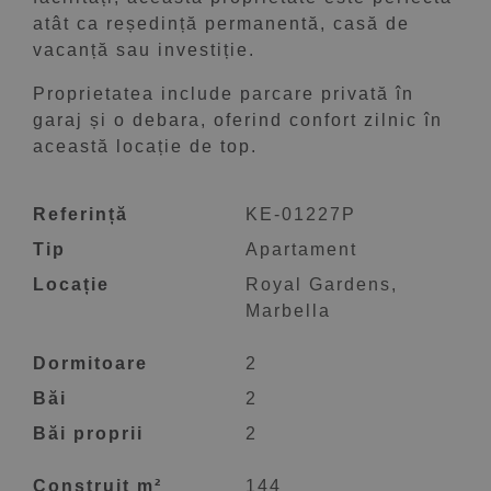
atât ca reședință permanentă, casă de
vacanță sau investiție.
Proprietatea include parcare privată în
garaj și o debara, oferind confort zilnic în
această locație de top.
Referință
KE-01227P
Tip
Apartament
Locație
Royal Gardens,
Marbella
Dormitoare
2
Băi
2
Băi proprii
2
Construit m²
144