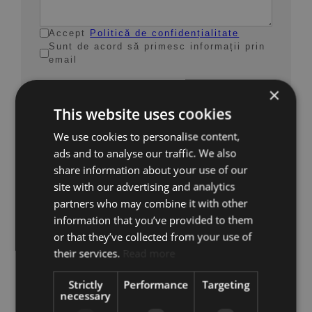
Accept
Politică de confidențialitate
Sunt de acord să primesc informații prin
email
×
TRIMITE
This website uses cookies
We use cookies to personalise content,
ads and to analyse our traffic. We also
DISTRIBUIE
PRINTEAZĂ
share information about your use of our
ACEASTĂ
BROȘURĂ PDF
PROPRIETATE
site with our advertising and analytics
partners who may combine it with other
information that you’ve provided to them
or that they’ve collected from your use of
Proprietăți Similare
their services.
Read more
Strictly
Performance
Targeting
necessary