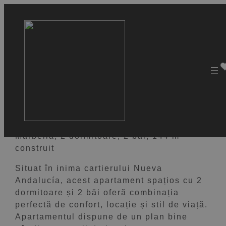
VEZI 20 IMAGINI
Apartament cu vedere la mare
în locație de top
795.000 €
Marbella, 2 dormitoare, 2 băi, 144 m²
construit
Situat în inima cartierului Nueva
Andalucía, acest apartament spațios cu 2
dormitoare și 2 băi oferă combinația
perfectă de confort, locație și stil de viață.
Apartamentul dispune de un plan bine