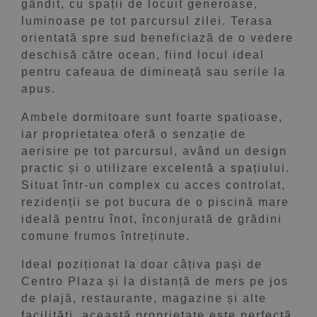
gândit, cu spații de locuit generoase,
luminoase pe tot parcursul zilei. Terasa
orientată spre sud beneficiază de o vedere
deschisă către ocean, fiind locul ideal
pentru cafeaua de dimineață sau serile la
apus.
Ambele dormitoare sunt foarte spațioase,
iar proprietatea oferă o senzație de
aerisire pe tot parcursul, având un design
practic și o utilizare excelentă a spațiului.
Situat într-un complex cu acces controlat,
rezidenții se pot bucura de o piscină mare
ideală pentru înot, înconjurată de grădini
comune frumos întreținute.
Ideal poziționat la doar câțiva pași de
Centro Plaza și la distanță de mers pe jos
de plajă, restaurante, magazine și alte
facilități, această proprietate este perfectă