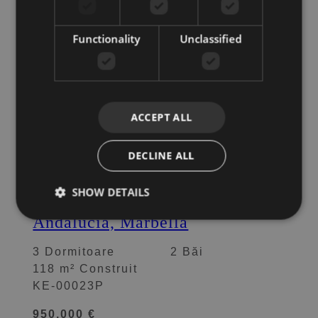
Functionality
Unclassified
ACCEPT ALL
DECLINE ALL
Nueva Andalucia – Marbella
SHOW DETAILS
Penthouse de vânzare în Nueva
Andalucia, Marbella
3 Dormitoare
2 Băi
118 m² Construit
KE-00023P
950.000 €