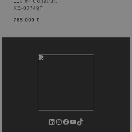
110 m² Construit
KE-00749P
785.000 €
LinkedIn
Instagram
Facebook
YouTube
TikTok