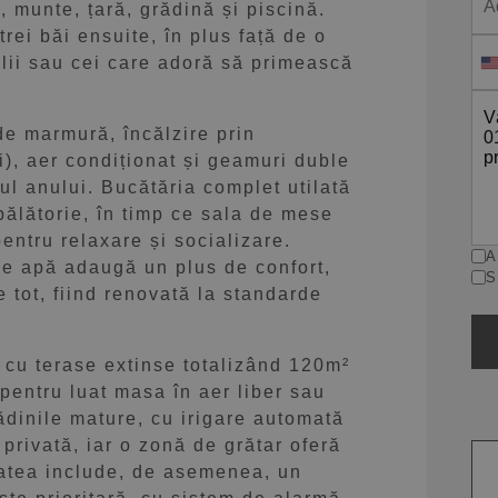
 munte, țară, grădină și piscină.
rei băi ensuite, în plus față de o
ilii sau cei care adoră să primească
 de marmură, încălzire prin
i), aer condiționat și geamuri duble
sul anului. Bucătăria complet utilată
pălătorie, în timp ce sala de mese
pentru relaxare și socializare.
A
de apă adaugă un plus de confort,
S
e tot, fiind renovată la standarde
, cu terase extinse totalizând 120m²
 pentru luat masa în aer liber sau
ădinile mature, cu irigare automată
 privată, iar o zonă de grătar oferă
tatea include, de asemenea, un