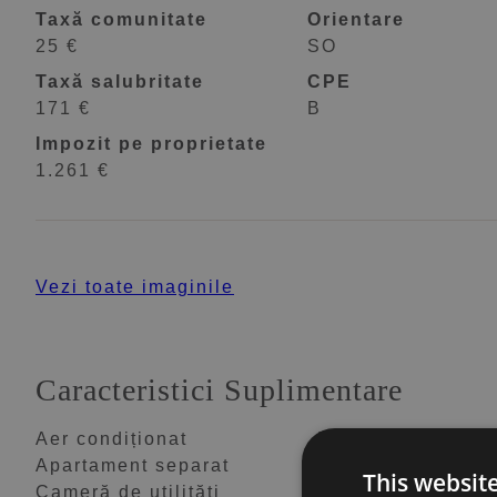
Taxă comunitate
Orientare
25 €
SO
Taxă salubritate
CPE
171 €
B
Impozit pe proprietate
1.261 €
Vezi toate imaginile
Caracteristici Suplimentare
Aer condiționat
Alarmă
Apartament separat
Baruri
This websit
Cameră de utilități
Cameră de zi