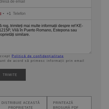
+1
United
States
+1
ccept
Politică de confidențialitate
unt de acord să primesc informații prin email
TRIMITE
DISTRIBUIE ACEASTĂ
PRINTEAZĂ
PROPRIETATE
BROȘURĂ PDF