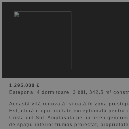
VEZI 70 IMAGINI
Vilă fermecătoare cu ved
mare în Puerto Romano, 
1.295.000 €
Estepona, 4 dormitoare, 3 băi, 342.5 m² constr
Această vilă renovată, situată în zona prest
Est, oferă o oportunitate excepțională pentru ce
Costa del Sol. Amplasată pe un teren generos
de spațiu interior frumos proiectat, proprietatea