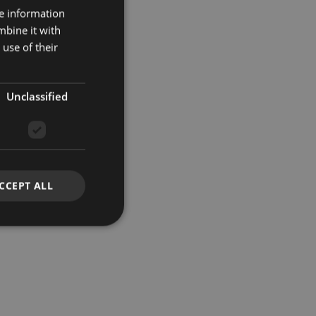
re information
mbine it with
use of their
Unclassified
CCEPT ALL