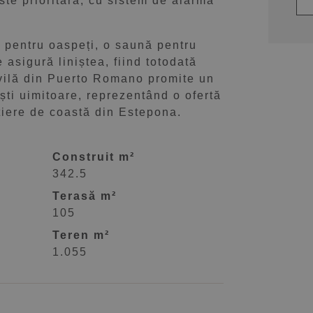
ste prioritară, cu sistem de alarmă
t pentru oaspeți, o saună pentru
 asigură liniștea, fiind totodată
 vilă din Puerto Romano promite un
liști uimitoare, reprezentând o ofertă
tiere de coastă din Estepona.
Construit m²
342.5
Terasă m²
105
Teren m²
1.055