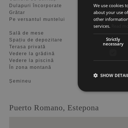
We use cookies to
Dulapuri încorporate
Geamuri duble
about your use of
Grătar
Parcare inclusă
other information
Pe versantul muntelui
Recent renovat /
services.
Read m
reabilitat
Sală de mese
Saună
Strictly
Spațiu de depozitare
Spălătorie
necessary
Terasa privată
Terasă descoperit
Vedere la grădină
Vedere la mare
Vedere la piscină
Vedere la țară
În zona montană
Încălzire prin par
SHOW DETAI
Șemineu
Puerto Romano, Estepona