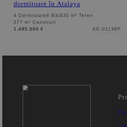
dormitoare în Atalaya
4 Dormitoare
6 Băi
830 m² Teren
377 m² Construit
1.495.000 €
KE-01136P
Pr
Pro
Loc