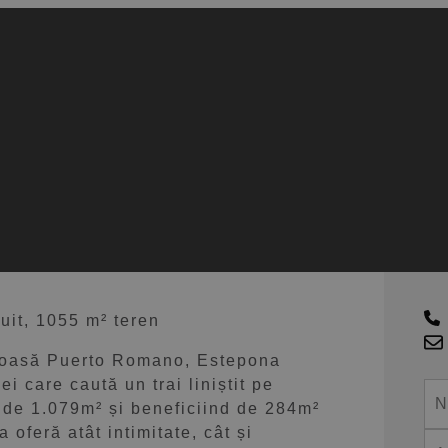
ere panoramică la
Estepona
C
uit, 1055 m² teren
igioasă Puerto Romano, Estepona
i care caută un trai liniștit pe
 de 1.079m² și beneficiind de 284m²
 oferă atât intimitate, cât și