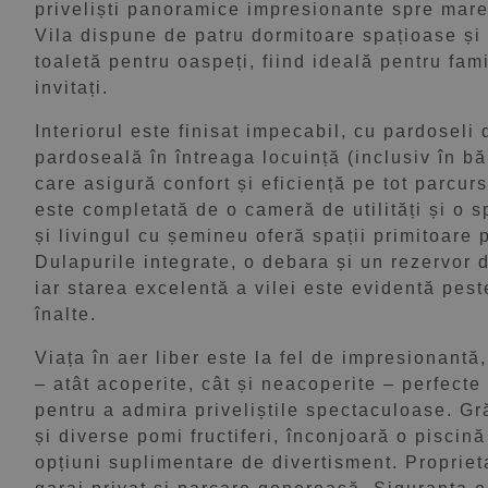
priveliști panoramice impresionante spre mare,
Vila dispune de patru dormitoare spațioase și t
toaletă pentru oaspeți, fiind ideală pentru fam
invitați.
Interiorul este finisat impecabil, cu pardoseli
pardoseală în întreaga locuință (inclusiv în bă
care asigură confort și eficiență pe tot parcur
este completată de o cameră de utilități și o s
și livingul cu șemineu oferă spații primitoare 
Dulapurile integrate, o debara și un rezervor 
iar starea excelentă a vilei este evidentă pest
înalte.
Viața în aer liber este la fel de impresionantă
– atât acoperite, cât și neacoperite – perfecte
pentru a admira priveliștile spectaculoase. Gr
și diverse pomi fructiferi, înconjoară o piscină
opțiuni suplimentare de divertisment. Proprie