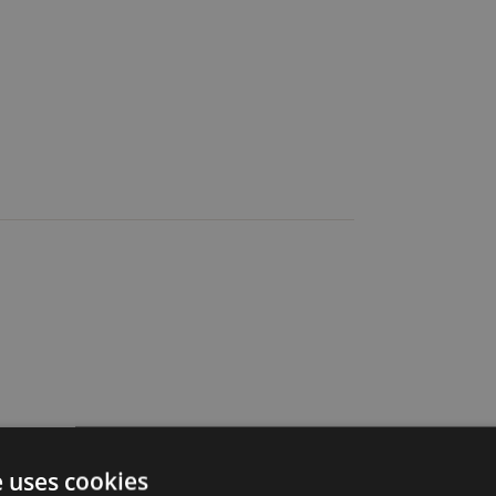
Apartament de oaspeți
Bucătărie complet utilată
e uses cookies
Condiție excelentă