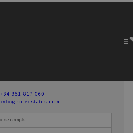
ontactează-ne
+34 851 817 060
info@koreestates.com