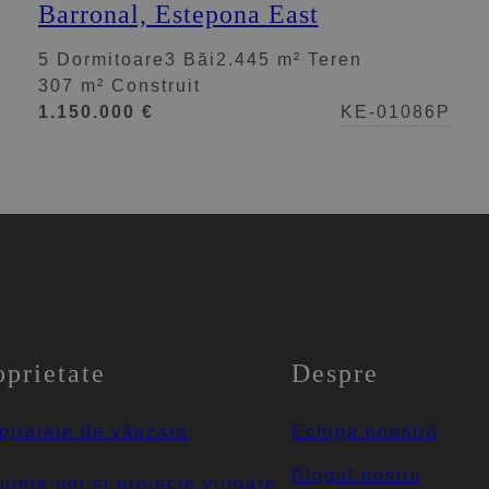
Barronal, Estepona East
5 Dormitoare
3 Băi
2.445 m² Teren
307 m² Construit
1.150.000 €
KE-01086P
oprietate
Despre
prietate de vânzare
Echipa noastră
Blogul nostru
uințe noi și proiecte viitoare