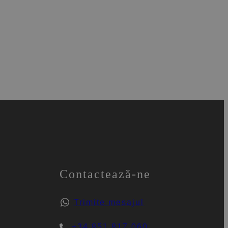
Contactează-ne
Trimite mesajul
+34 851 817 060