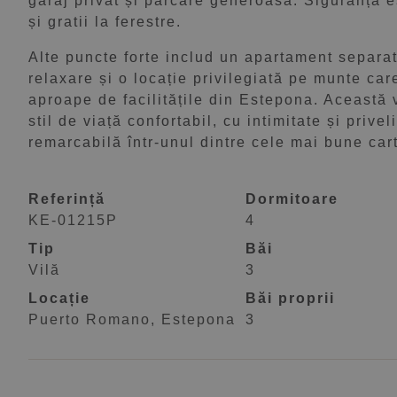
garaj privat și parcare generoasă. Siguranța e
și gratii la ferestre.
Alte puncte forte includ un apartament separa
relaxare și o locație privilegiată pe munte care
aproape de facilitățile din Estepona. Această
stil de viață confortabil, cu intimitate și prive
remarcabilă într-unul dintre cele mai bune car
Referință
Dormitoare
KE-01215P
4
Tip
Băi
Vilă
3
Locație
Băi proprii
Puerto Romano, Estepona
3