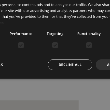
 personalise content, ads and to analyse our traffic. We also sha
Grădini mature
 our site with our advertising and analytics partners who may co
Pardosealã din marmurã
 that you’ve provided to them or that they’ve collected from your 
Rezervor de apă
ore
Sistem de irigare automat
Performance
Targeting
Functionality
Terasa acoperită
ă
Toaletă pentru oaspeți
Vedere la munte
Vedere panoramică
doseală
Încălzire în pardoseală
(bai)
LS
DECLINE ALL
A