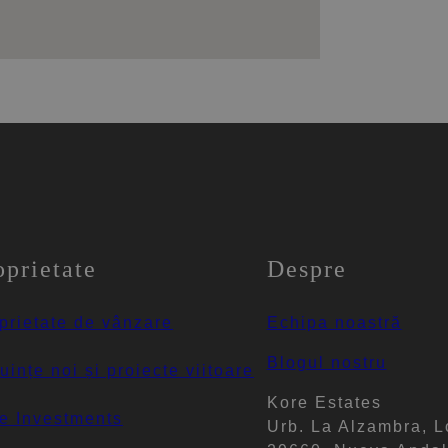
oprietate
Despre
prietate de vânzare
Echipa noastră
Blogul nostru
uințe noi și proiecte viitoare
Kore Estates
e Investments
Urb. La Alzambra, L