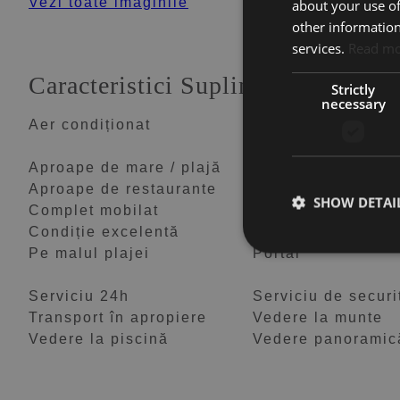
Vezi toate imaginile
about your use of
other information
services.
Read m
Caracteristici Suplimentare
Strictly
necessary
Aer condiționat
Aproape de loc de
pentru copii
Aproape de mare / plajă
Aproape de oraș
Aproape de restaurante
Aproape de școli
SHOW DETAI
Complet mobilat
Comunitate cu poa
Condiție excelentă
Facilități în aprop
Pe malul plajei
Portar
Serviciu 24h
Serviciu de securi
Transport în apropiere
Vedere la munte
Vedere la piscină
Vedere panoramic