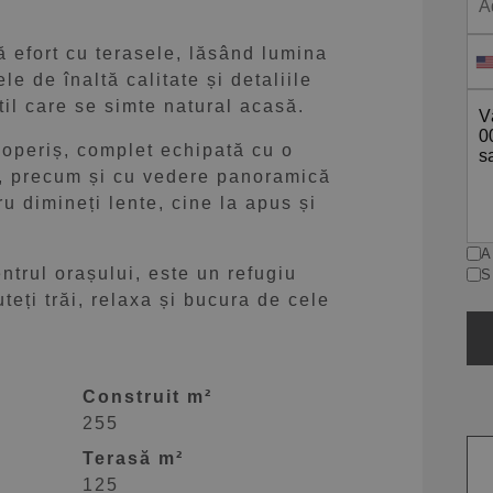
 efort cu terasele, lăsând lumina
le de înaltă calitate și detaliile
il care se simte natural acasă.
coperiș, complet echipată cu o
e, precum și cu vedere panoramică
u dimineți lente, cine la apus și
.
A
trul orașului, este un refugiu
S
teți trăi, relaxa și bucura de cele
Construit m²
255
Terasă m²
125