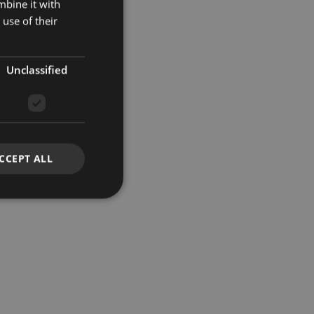
mbine it with
use of their
Unclassified
CCEPT ALL