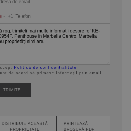
+1
United
States
+1
ccept
Politică de confidențialitate
unt de acord să primesc informații prin email
TRIMITE
DISTRIBUIE ACEASTĂ
PRINTEAZĂ
PROPRIETATE
BROȘURĂ PDF