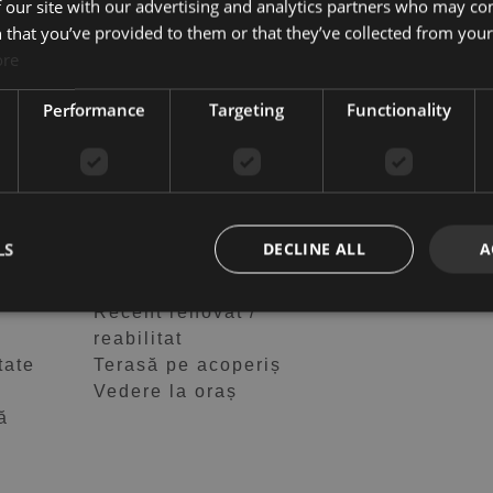
 our site with our advertising and analytics partners who may co
 that you’ve provided to them or that they’ve collected from your 
ore
Performance
Targeting
Functionality
 joacă
Aproape de magazine
Aproape de port
Bucătărie complet utilată
LS
DECLINE ALL
A
rtă
Condiție bună
iere
Mobilier opțional
Recent renovat /
reabilitat
tate
Terasă pe acoperiș
Vedere la oraș
ă