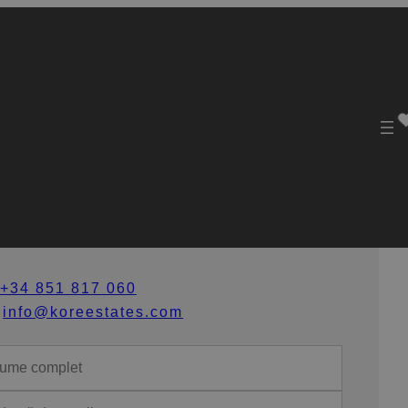
ontactează-ne
+34 851 817 060
info@koreestates.com