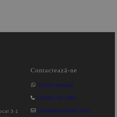
Contactează-ne
Trimite mesajul
+34 851 817 060
info@koreestates.com
ocal 3-1