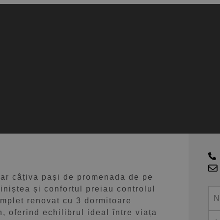
Piscină privată pe
 Concha
C
t
 doar câțiva pași de promenada de pe
iniștea și confortul preiau controlul
omplet renovat cu 3 dormitoare
 oferind echilibrul ideal între viața