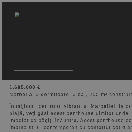
VEZI 27 IMAGINI
Penthouse în Marbella – 
acoperiș & Vederi la La
1.695.000 €
Marbella, 3 dormitoare, 3 băi, 255 m² construi
În mijlocul centrului vibrant al Marbellei, la
plajă, veți găsi acest penthouse uimitor unde l
imediat ce pășiți înăuntru. Acest penthouse c
îmbină stilul contemporan cu confortul cotidian,