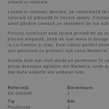
urbană și relaxare.
Layout-ul luminos, deschis, se conectează fără
naturală să pătrundă în fiecare spațiu. Finisaje
atent gândite creează un sentiment de lux subt
Punctul culminant este terasa privată de pe a
piscină elegantă, zonă de luat masa și loung
la La Concha și oraș. Este cadrul perfect pentr
seri petrecute cu prietenii sub cerul Marbellei
Acesta este mai mult decât un penthouse în cen
privat deasupra agitației din Marbella, unde pu
mai bune aspecte ale ambelor lumi.
Referință
Dormitoare
KE-00954P
3
Tip
Băi
Penthouse
3