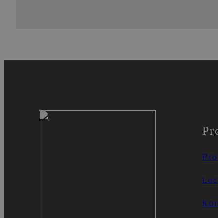
Pr
Pro
Loc
Kor