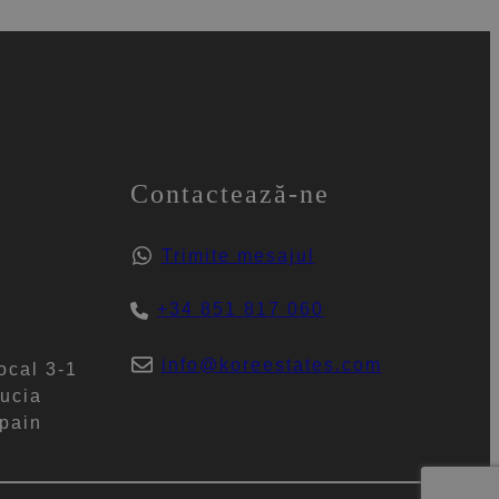
Contactează-ne
Trimite mesajul
+34 851 817 060
info@koreestates.com
ocal 3-1
ucia
pain