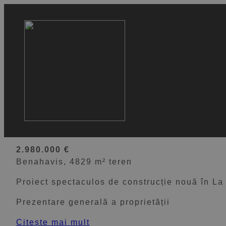
VEZI 20 IMAGINI
Parcelă orientată spre su
Zagaleta cu un proiect sp
2.980.000 €
Benahavis, 4829 m² teren
Proiect spectaculos de construcție nouă în La
Prezentare generală a proprietății
Citește mai mult