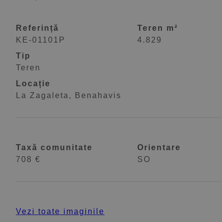
Referință
Teren m²
KE-01101P
4.829
Tip
Teren
Locație
La Zagaleta, Benahavis
Taxă comunitate
Orientare
708 €
SO
Vezi toate imaginile