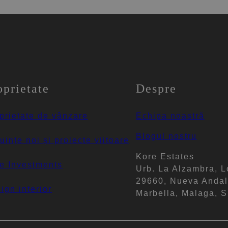
oprietate
Despre
prietate de vânzare
Echipa noastră
Blogul nostru
uințe noi și proiecte viitoare
Kore Estates
e Investments
Urb. La Alzambra, L
29660, Nueva Andal
ign interior
Marbella, Malaga, S