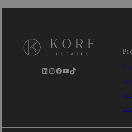
Pr
Pro
LinkedIn
Instagram
Facebook
YouTube
TikTok
Loc
Kor
Des