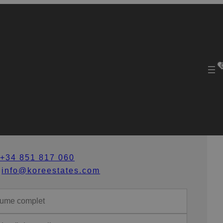
ontactează-ne
+34 851 817 060
info@koreestates.com