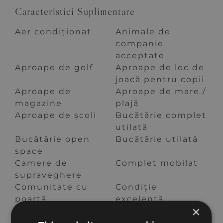
Caracteristici Suplimentare
Aer condiționat
Animale de
companie
acceptate
Aproape de golf
Aproape de loc de
joacă pentru copii
Aproape de
Aproape de mare /
magazine
plajă
Aproape de școli
Bucătărie complet
utilată
Bucătărie open
Bucătărie utilată
space
Camere de
Complet mobilat
supraveghere
Comunitate cu
Condiție
poartă
excelentă
×
Dressing
Dulapuri
încorporate