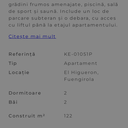
grădini frumos amenajate, piscină, sală
de sport și saună. Include un loc de
parcare subteran și o debara, cu acces
cu liftul până la etajul apartamentului.
Citește mai mult
Referință
KE-01051P
Tip
Apartament
Locație
El Higueron,
Fuengirola
Dormitoare
2
Băi
2
Construit m²
122