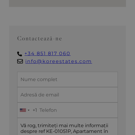
Contactează-ne
+34 851 817 060
info@koreestates.com
+1
United
States
+1