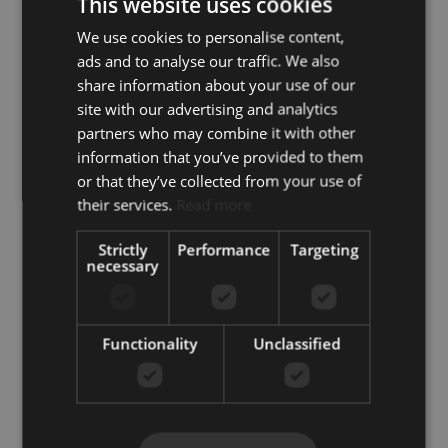
This website uses cookies
Facilități în
Interfon video
We use cookies to personalise content,
apropiere
ads and to analyse our traffic. We also
Internet – WiFi
Internet – fibră
share information about your use of our
optică
site with our advertising and analytics
Intrare securizată
Lift
partners who may combine it with other
Parcare inclusă
SPA
information that you’ve provided to them
Sală de sport
Saună
or that they’ve collected from your use of
Serviciu de
Spațiu de
their services.
Read more
concierge
depozitare
Terasa acoperită
Terasa privată
Strictly
Performance
Targeting
Transport în
Uși de sticlă
necessary
apropiere
Vedere la mare
Vedere la munte
Vedere la piscină
Încălzire în
Functionality
Unclassified
pardoseală
(parțială)
El Higueron, Fuengirola