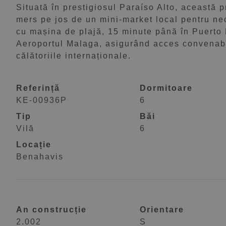
Situată în prestigiosul Paraíso Alto, această p
mers pe jos de un mini-market local pentru nec
cu mașina de plajă, 15 minute până în Puerto
Aeroportul Malaga, asigurând acces convenabil a
călătoriile internaționale.
Referință
Dormitoare
KE-00936P
6
Tip
Băi
Vilă
6
Locație
Benahavis
An construcție
Orientare
2.002
S