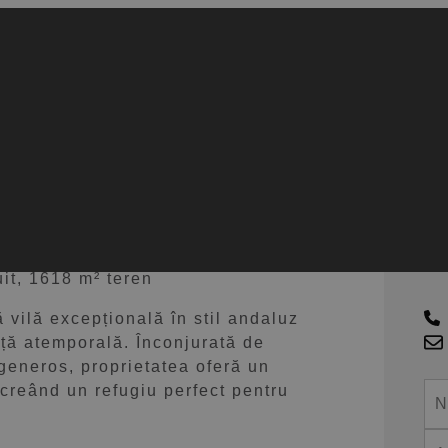
l Paraíso Alto
C
it, 1618 m² teren
ă vilă excepțională în stil andaluz
nță atemporală. Înconjurată de
generos, proprietatea oferă un
, creând un refugiu perfect pentru