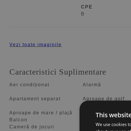
CPE
B
Vezi toate imaginile
Caracteristici Suplimentare
Aer condiționat
Alarmă
Apartament separat
Aproape de golf
Aproape de mare / plajă
Aproape de oraș
This websit
Balcon
Beci
We use cookies to
Cameră de jocuri
Cameră de zi