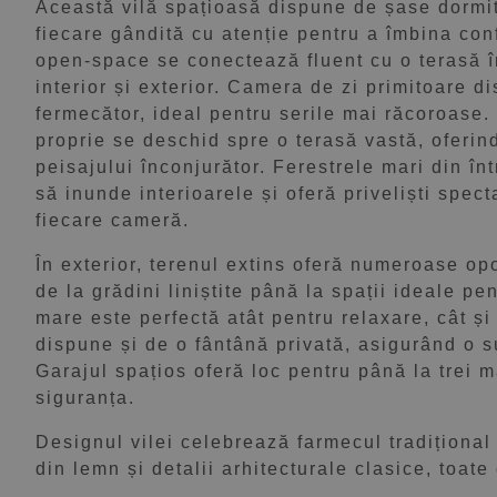
Această vilă spațioasă dispune de șase dormit
fiecare gândită cu atenție pentru a îmbina conf
open-space se conectează fluent cu o terasă în
interior și exterior. Camera de zi primitoare
fermecător, ideal pentru serile mai răcoroase. 
proprie se deschid spre o terasă vastă, oferi
peisajului înconjurător. Ferestrele mari din în
să inunde interioarele și oferă priveliști spec
fiecare cameră.
În exterior, terenul extins oferă numeroase opor
de la grădini liniștite până la spații ideale pe
mare este perfectă atât pentru relaxare, cât și
dispune și de o fântână privată, asigurând o s
Garajul spațios oferă loc pentru până la trei 
siguranța.
Designul vilei celebrează farmecul tradițional
din lemn și detalii arhitecturale clasice, toate