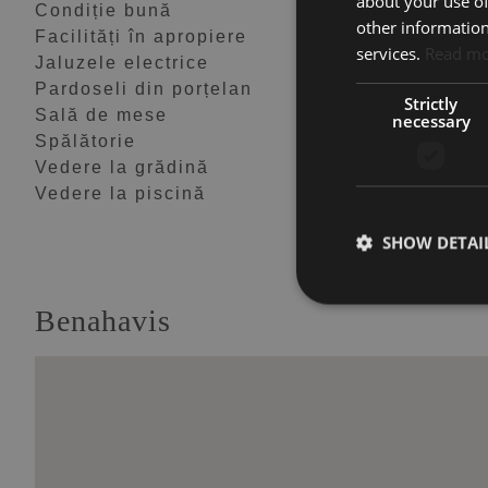
about your use of
Condiție bună
Condiție excelent
other information
Facilități în apropiere
Geamuri duble
services.
Read m
Jaluzele electrice
Mobilier opțional
Pardoseli din porțelan
Patio la parter
Strictly
Sală de mese
Sală de sport
necessary
Spălătorie
Terasa acoperită
Vedere la grădină
Vedere la mare
Vedere la piscină
Încălzire în pardo
(bai)
SHOW DETAI
Benahavis