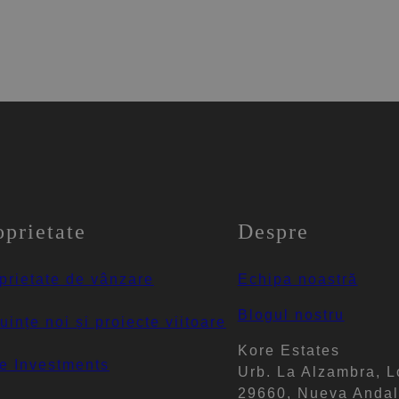
oprietate
Despre
prietate de vânzare
Echipa noastră
Blogul nostru
uințe noi și proiecte viitoare
Kore Estates
e Investments
Urb. La Alzambra, L
29660, Nueva Andal