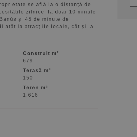
roprietate se află la o distanță de
esitățile zilnice, la doar 10 minute
 Banús și 45 de minute de
tât la atracțiile locale, cât și la
Construit m²
679
Terasă m²
150
Teren m²
1.618