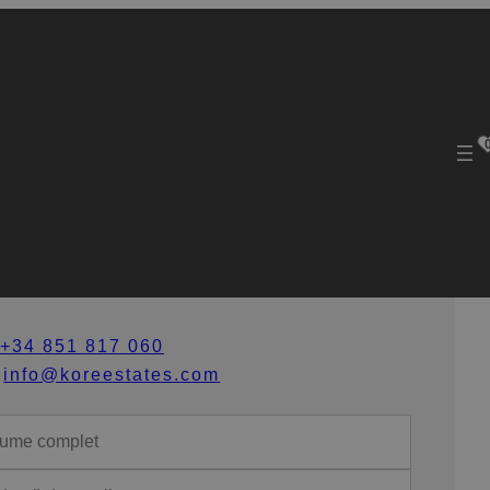
ontactează-ne
+34 851 817 060
info@koreestates.com