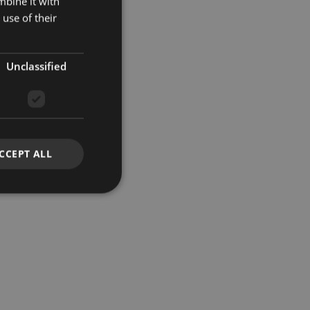
mbine it with
use of their
Unclassified
CCEPT ALL