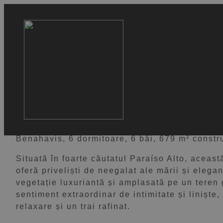
VEZI 38 IMAGINI
Vilă de lux andaluză în E
2.690.000 €
Benahavis, 6 dormitoare, 6 băi, 679 m² constru
Situată în foarte căutatul Paraíso Alto, aceast
oferă priveliști de neegalat ale mării și elega
vegetație luxuriantă și amplasată pe un teren 
sentiment extraordinar de intimitate și liniște
relaxare și un trai rafinat.