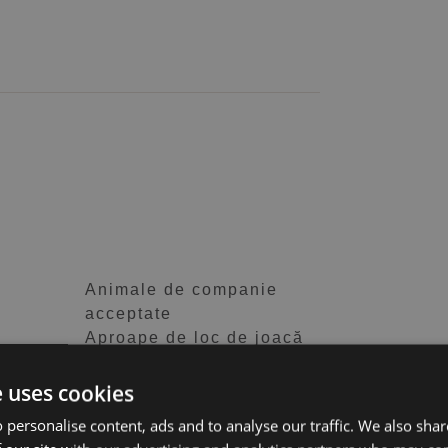
Animale de companie
acceptate
Aproape de loc de joacă
pentru copii
Aproape de școli
e uses cookies
Cameră de birou
 personalise content, ads and to analyse our traffic. We also sha
Cameră pentru oaspeți