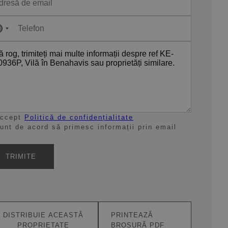
No
country
selected
ccept
Politică de confidențialitate
unt de acord să primesc informații prin email
TRIMITE
DISTRIBUIE ACEASTĂ
PRINTEAZĂ
PROPRIETATE
BROȘURĂ PDF