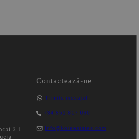
Contactează-ne
Trimite mesajul
+34 851 817 060
info@koreestates.com
ocal 3-1
ucia