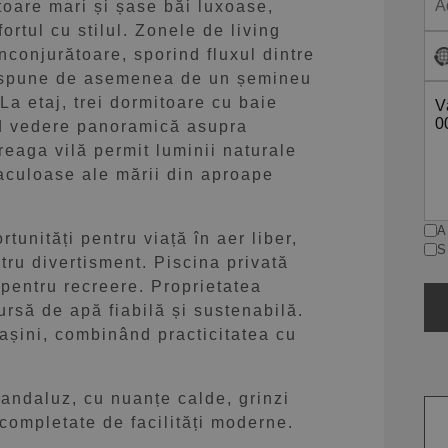
oare mari și șase băi luxoase,
ortul cu stilul. Zonele de living
conjurătoare, sporind fluxul dintre
 dispune de asemenea de un șemineu
La etaj, trei dormitoare cu baie
nd vedere panoramică asupra
treaga vilă permit luminii naturale
taculoase ale mării din aproape
A
tunități pentru viață în aer liber,
S
ntru divertisment. Piscina privată
 pentru recreere. Proprietatea
ursă de apă fiabilă și sustenabilă.
mașini, combinând practicitatea cu
 andaluz, cu nuanțe calde, grinzi
 completate de facilități moderne.