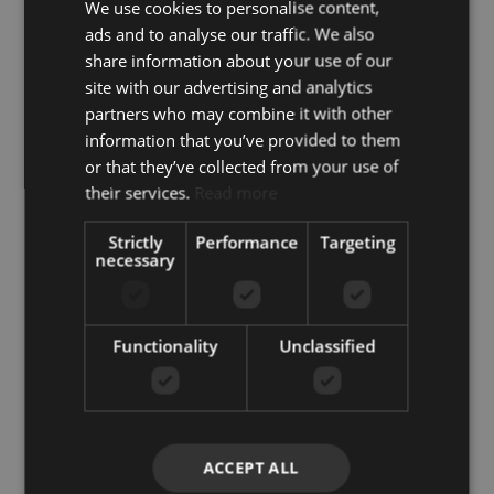
We use cookies to personalise content,
Contactează-ne
ads and to analyse our traffic. We also
share information about your use of our
+34 851 817 060
site with our advertising and analytics
info@koreestates.com
partners who may combine it with other
information that you’ve provided to them
or that they’ve collected from your use of
their services.
Read more
Strictly
Performance
Targeting
necessary
+1
United
States
+1
Functionality
Unclassified
ACCEPT ALL
Accept
Politică de confidențialitate