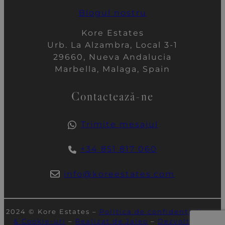
Blogul nostru
Kore Estates
Urb. La Alzambra, Local 3-1
29660, Nueva Andalucia
Marbella, Malaga, Spain
Contactează-ne
Trimite mesajul
+34 851 817 060
info@koreestates.com
2024 © Kore Estates –
Politica de confidențialitate
& Cookie-uri
–
Realizat de Jaleo
–
Dezvoltat de