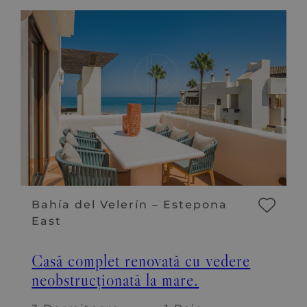
Bahía del Velerín – Estepona
East
Casă complet renovată cu vedere
neobstrucționată la mare.