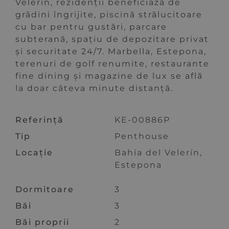
Velerín, rezidenții beneficiază de
grădini îngrijite, piscină strălucitoare
cu bar pentru gustări, parcare
subterană, spațiu de depozitare privat
și securitate 24/7. Marbella, Estepona,
terenuri de golf renumite, restaurante
fine dining și magazine de lux se află
la doar câteva minute distanță.
Referință
KE-00886P
Tip
Penthouse
Locație
Bahía del Velerín,
Estepona
Dormitoare
3
Băi
3
Băi proprii
2