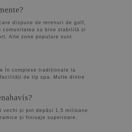
amente?
are dispune de terenuri de golf,
comunitatea sa bine stabilită și
ort. Alte zone populare sunt
e în complexe tradiționale la
acilități de tip spa. Multe dintre
enahavís?
i vechi și pot depăși 1,5 milioane
ramice și finisaje superioare.