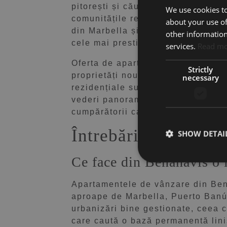
pitorești și căutate locații din in
We use cookies to
comunitățile rezidențiale primitoa
about your use of
din Marbella și Estepona. Satul în
other information
cele mai prestigioase stațiuni de 
services.
Read m
Oferta de apartamente din Benahaví
Strictly
proprietăți nou construite cu des
necessary
rezidențiale sunt situate în zone
vederi panoramice asupra terenuril
cumpărătorii care caută un mediu si
Întrebări frecvente
SHOW DETAI
Ce face din Benahavís o l
Apartamentele de vânzare din Bena
aproape de Marbella, Puerto Banús 
urbanizări bine gestionate, ceea c
care caută o bază permanentă liniș