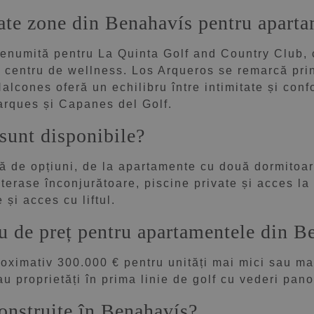
rate zone din Benahavís pentru apart
renumită pentru La Quinta Golf and Country Club, c
centru de wellness. Los Arqueros se remarcă prin 
alcones oferă un echilibru între intimitate și conf
rques și Capanes del Golf.
sunt disponibile?
ă de opțiuni, de la apartamente cu două dormitoar
terase înconjurătoare, piscine private și acces la f
și acces cu liftul.
iu de preț pentru apartamentele din B
roximativ 300.000 € pentru unități mai mici sau ma
 proprietăți în prima linie de golf cu vederi pano
onstruite în Benahavís?