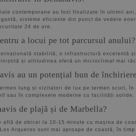
ale contemporane au fost finalizate în ultimii ani,
gantă, sisteme eficiente din punct de vedere energe
securitate 24 de ore.
entru a locui pe tot parcursul anului?
ernațională stabilită, o infrastructură excelentă 
iniștită și altitudinea oferă un microclimat mai ră
vís au un potențial bun de închirier
ermen lung și vizitatori de lux pe termen scurt, în
olf sau în complexele moderne cu facilități solide
avís de plajă și de Marbella?
e află de obicei la 10-15 minute cu mașina de coa
 Los Arqueros sunt mai aproape de coastă, în timp 