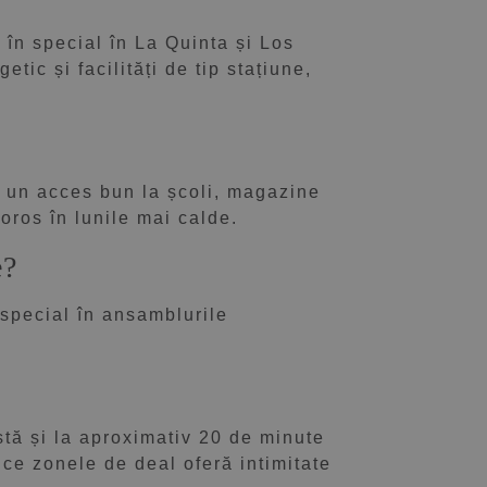
 în special în La Quinta și Los
tic și facilități de tip stațiune,
și un acces bun la școli, magazine
coros în lunile mai calde.
e?
 special în ansamblurile
.
stă și la aproximativ 20 de minute
ce zonele de deal oferă intimitate