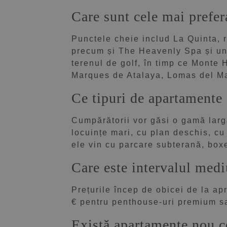
Care sunt cele mai prefe
Punctele cheie includ La Quinta, 
precum și The Heavenly Spa și un 
terenul de golf, în timp ce Monte H
Marques de Atalaya, Lomas del Ma
Ce tipuri de apartamente 
Cumpărătorii vor găsi o gamă larg
locuințe mari, cu plan deschis, cu 
ele vin cu parcare subterană, boxe 
Care este intervalul med
Prețurile încep de obicei de la ap
€ pentru penthouse-uri premium sau
Există apartamente nou c