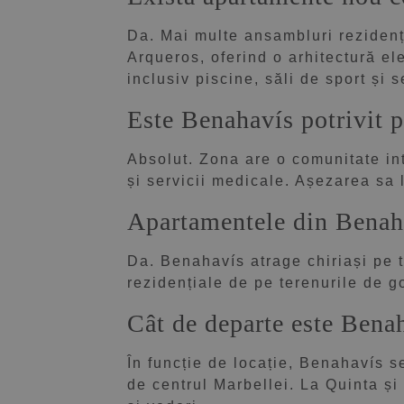
Da. Mai multe ansambluri rezidenți
Arqueros, oferind o arhitectură ele
inclusiv piscine, săli de sport și 
Este Benahavís potrivit p
Absolut. Zona are o comunitate int
și servicii medicale. Așezarea sa l
Apartamentele din Benaha
Da. Benahavís atrage chiriași pe t
rezidențiale de pe terenurile de g
Cât de departe este Benah
În funcție de locație, Benahavís s
de centrul Marbellei. La Quinta și