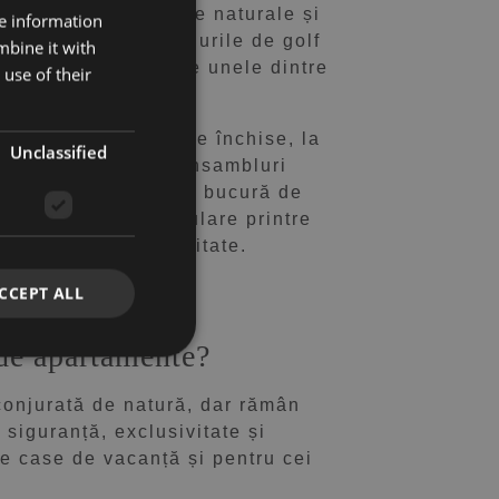
 înaltă, împrejurimile naturale și
re information
 de plajele și terenurile de golf
mbine it with
oar câteva minute de unele dintre
use of their
i înalte, în complexe închise, la
Unclassified
e energetic. Multe ansambluri
nde apartamentele se bucură de
unt deosebit de populare printre
nfrastructură de calitate.
Benahavís
CCEPT ALL
 de apartamente?
conjurată de natură, dar rămân
siguranță, exclusivitate și
de case de vacanță și pentru cei