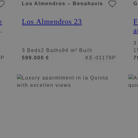
Los Almendros – Benahavis
G
e
Los Almendros 23
F
 –
a
S
3
t
3 Beds
2 Baths
94 m² Built
1
4P
599.000 €
KE-01178P
7