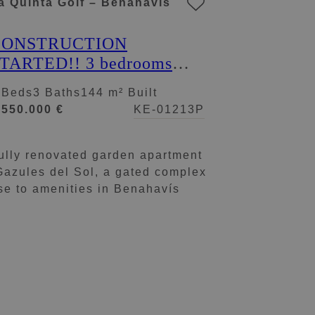
a Quinta Golf – Benahavis
CONSTRUCTION
TARTED!! 3 bedrooms
round floor apartment with
 Beds
3 Baths
144 m² Built
rivate pool and the garden
.550.000 €
KE-01213P