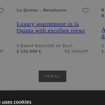
La Quinta – Benahavis
R
B
Luxury aparmtment in la
A
Quinta with excellen views
d
3 Beds
4 Baths
160 m² Built
3
4P
2.150.000 €
KE-00942P
1
VIEW ALL
e uses cookies
havís oferă o oportunitate unică de a deține o pro