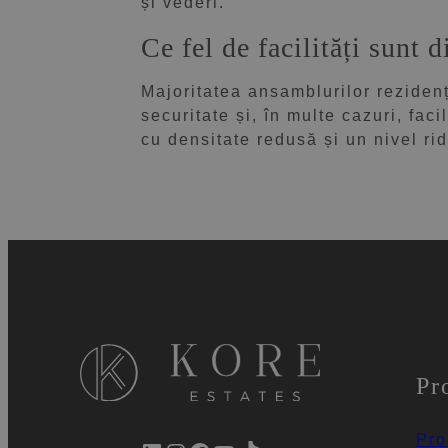
și vederi.
Ce fel de facilități sunt
Majoritatea ansamblurilor reziden
securitate și, în multe cazuri, fac
cu densitate redusă și un nivel rid
Pr
Pro