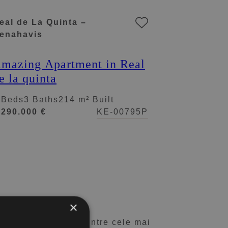
eal de La Quinta –
enahavis
mazing Apartment in Real
e la quinta
 Beds
3 Baths
214 m² Built
.290.000 €
KE-00795P
×
prietate într-una dintre cele mai