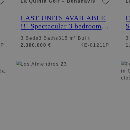
La Quinta Golf – Benahavis
L
LAST UNITS AVAILABLE
!!! Spectacular 3 bedroom
S
penthouse at TIARA, newly
g
3 Beds
3 Baths
315 m² Built
3
built complex with
p
3P
2.300.000 €
KE-01211P
1
panoramic views to the sea
and the whole coast