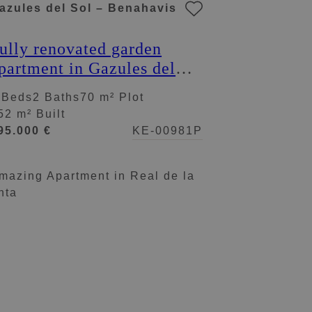
azules del Sol – Benahavis
ully renovated garden
partment in Gazules del
ol, a gated complex close
 Beds
2 Baths
70 m² Plot
o amenities in Benahavís
52 m² Built
95.000 €
KE-00981P