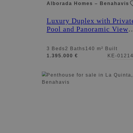
Alborada Homes – Benahavis
Luxury Duplex with Privat
Pool and Panoramic Views
La Alborada, Benahavís.
3 Beds
2 Baths
140 m² Built
1.395.000 €
KE-0121