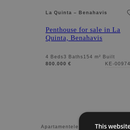
La Quinta – Benahavis
Penthouse for sale in La
Quinta, Benahavis
4 Beds
3 Baths
154 m² Built
800.000 €
KE-0097
This websit
Apartamentele de vânzare din Bena