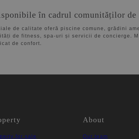
 disponibile în cadrul comunităților d
țiale de calitate oferă piscine comune, grădini am
ilități de fitness, spa-uri și servicii de concierge.
icat de confort.
operty
About
perty for sale
Our team